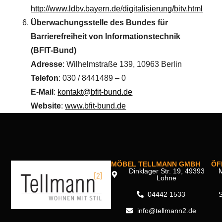
http://www.ldbv.bayern.de/digitalisierung/bitv.html
Überwachungsstelle des Bundes für
Barrierefreiheit von Informationstechnik
(BFIT-Bund)
Adresse
: Wilhelmstraße 139, 10963 Berlin
Telefon
: 030 / 8441489 – 0
E-Mail
:
kontakt@bfit-bund.de
Website
:
www.bfit-bund.de
MÖBEL TELLMANN GMBH
ÖF
Dinklager Str. 19, 49393
M
Lohne
04442 1533
info@tellmann2.de