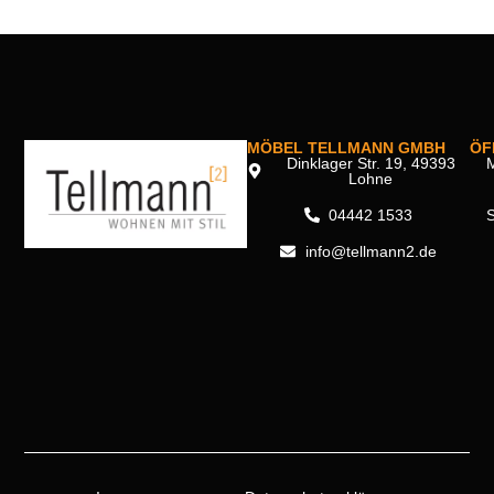
MÖBEL TELLMANN GMBH
ÖF
Dinklager Str. 19, 49393
M
Lohne
04442 1533
info@tellmann2.de