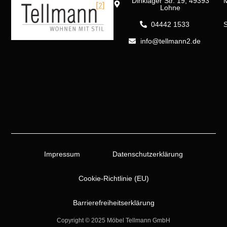
Dinklager Str. 19, 49393
M
Lohne
04442 1533
info@tellmann2.de
Impressum
Datenschutzerklärung
Cookie-Richtlinie (EU)
Barrierefreiheitserklärung
Copyright © 2025 Möbel Tellmann GmbH