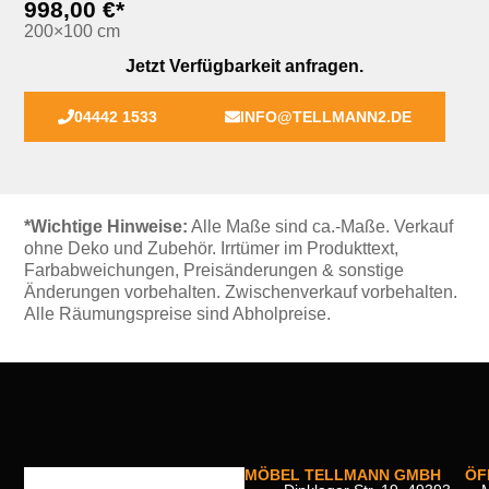
998,00 €*
200×100 cm
Jetzt Verfügbarkeit anfragen.
04442 1533
INFO@TELLMANN2.DE
*Wichtige Hinweise:
Alle Maße sind ca.-Maße. Verkauf
ohne Deko und Zubehör. Irrtümer im Produkttext,
Farbabweichungen, Preisänderungen & sonstige
Änderungen vorbehalten. Zwischenverkauf vorbehalten.
Alle Räumungspreise sind Abholpreise.
MÖBEL TELLMANN GMBH
ÖF