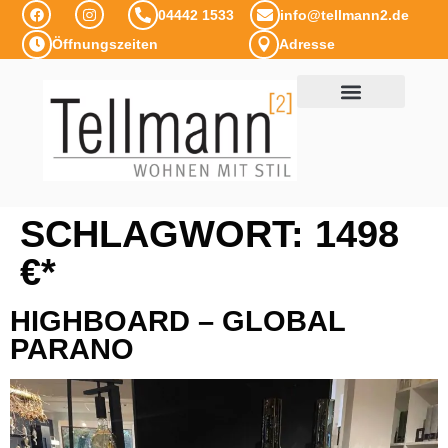
04442 1533
info@tellmann2.de
Öffnungszeiten
Adresse
SCHLAGWORT:
1498
€*
HIGHBOARD – GLOBAL
PARANO