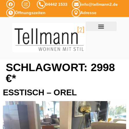
04442 1533
info@tellmann2.de
Öffnungszeiten
Adresse
SCHLAGWORT:
2998
€*
ESSTISCH – OREL