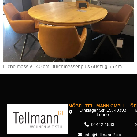
Eiche massiv 140 cm Durchmesser plus Auszug 55 cm
MÖBEL TELLMANN GMBH
ÖF
Dinklager Str. 19, 49393
M
Lohne
04442 1533
info@tellmann2.de