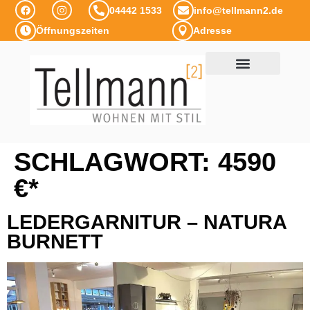
04442 1533
info@tellmann2.de
Öffnungszeiten
Adresse
SCHLAGWORT:
4590
€*
LEDERGARNITUR – NATURA
BURNETT