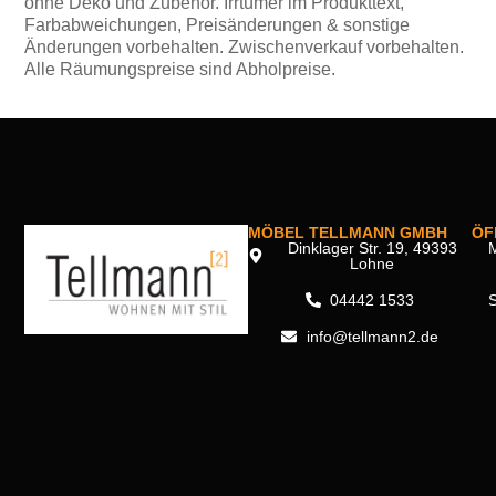
ohne Deko und Zubehör. Irrtümer im Produkttext,
Farbabweichungen, Preisänderungen & sonstige
Änderungen vorbehalten. Zwischenverkauf vorbehalten.
Alle Räumungspreise sind Abholpreise.
MÖBEL TELLMANN GMBH
ÖF
Dinklager Str. 19, 49393
M
Lohne
04442 1533
info@tellmann2.de